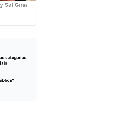
as categorias,
iais
pública?