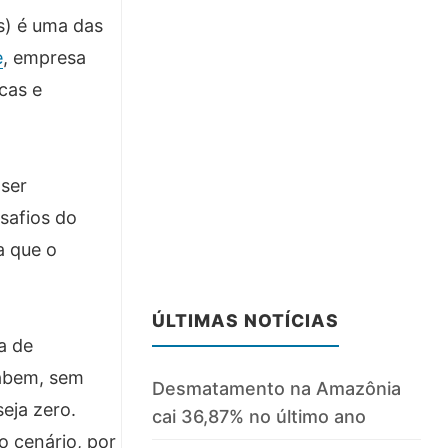
s) é uma das
e
, empresa
cas e
 ser
safios do
a que o
ÚLTIMAS NOTÍCIAS
a de
sabem, sem
Desmatamento na Amazônia
eja zero.
cai 36,87% no último ano
o cenário, por