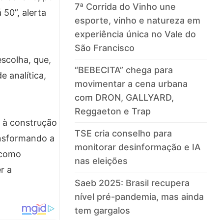
7ª Corrida do Vinho une
 50”, alerta
esporte, vinho e natureza em
experiência única no Vale do
São Francisco
scolha, que,
“BEBECITA” chega para
 analítica,
movimentar a cena urbana
com DRON, GALLYARD,
Reggaeton e Trap
 à construção
TSE cria conselho para
ansformando a
monitorar desinformação e IA
 como
nas eleições
r a
Saeb 2025: Brasil recupera
nível pré-pandemia, mas ainda
tem gargalos