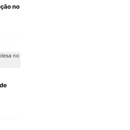
cção no
 de