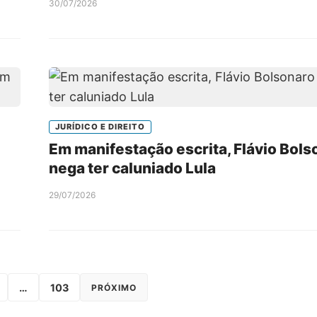
30/07/2026
JURÍDICO E DIREITO
Em manifestação escrita, Flávio Bols
nega ter caluniado Lula
29/07/2026
…
103
PRÓXIMO