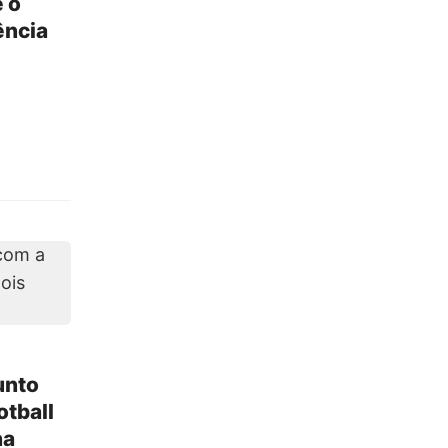
 o
ência
unto
otball
na