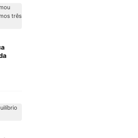
ca
da