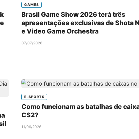
GAMES
ek
Brasil Game Show 2026 terá três
de
apresentações exclusivas de Shota
e Video Game Orchestra
07/07/2026
E-SPORTS
Como funcionam as batalhas de caix
CS2?
na
sil
11/06/2026