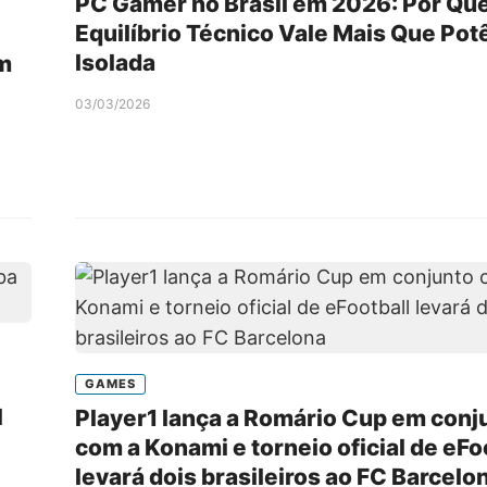
PC Gamer no Brasil em 2026: Por Que
Equilíbrio Técnico Vale Mais Que Pot
Isolada
em
03/03/2026
GAMES
l
Player1 lança a Romário Cup em conj
com a Konami e torneio oficial de eFo
levará dois brasileiros ao FC Barcelo