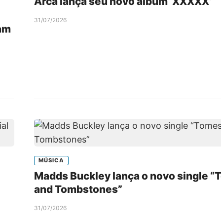
Arca lança seu novo álbum ‘XXXXX’
31/07/2026
am
MÚSICA
Madds Buckley lança o novo single 
and Tombstones”
31/07/2026