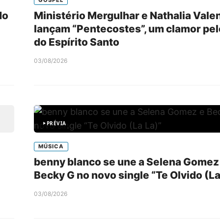
do
Ministério Mergulhar e Nathalia Vale
lançam “Pentecostes”, um clamor pel
do Espírito Santo
03/08/2026
PRÉVIA
MÚSICA
benny blanco se une a Selena Gomez
Becky G no novo single “Te Olvido (La
03/08/2026