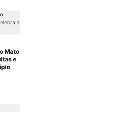
do Mato
itas e
ípio