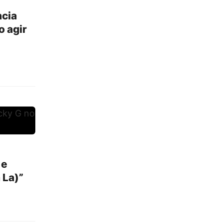
ncia
o agir
 e
 La)”