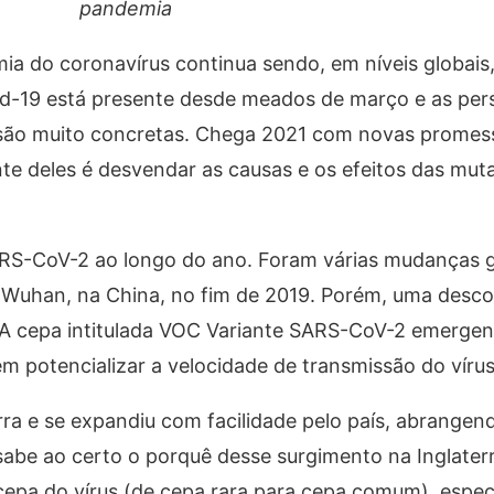
pandemia
a do coronavírus continua sendo, em níveis globais,
id-19 está presente desde meados de março e as per
o são muito concretas. Chega 2021 com novas promes
te deles é desvendar as causas e os efeitos das mut
ARS-CoV-2 ao longo do ano. Foram várias mudanças 
 Wuhan, na China, no fim de 2019. Porém, uma desco
 A cepa intitulada VOC Variante SARS-CoV-2 emerge
 potencializar a velocidade de transmissão do vírus
rra e se expandiu com facilidade pelo país, abrange
abe ao certo o porquê desse surgimento na Inglaterr
cepa do vírus (de cepa rara para cepa comum), especi