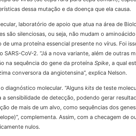
erísticas dessa mutação e da doença que ela causa.
cular, laboratório de apoio que atua na área de Biol
es são silenciosas, ou seja, não mudam o aminoácid
de uma proteína essencial presente no vírus. Foi iss
o SARS-CoV-2. “Já a nova variante, além de outras 
ão na sequência do gene da proteína
Spike
, a qual e
ima conversora da angiotensina”, explica Nelson.
o diagnóstico molecular. “Alguns
kits
de teste molec
a a sensibilidade de detecção, podendo gerar resulta
tecção de mais de um alvo, como sequências dos gene
velope)”, complementa. Assim, com a checagem de ou
ticamente nulos.