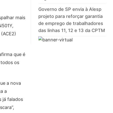
Governo de SP envia à Alesp
projeto para reforçar garantia
spalhar mais
de emprego de trabalhadores
N501Y,
das linhas 11, 12 e 13 da CPTM
2 (ACE2)
afirma que é
 todos os
que a nova
ga a
 já falados
scara”,