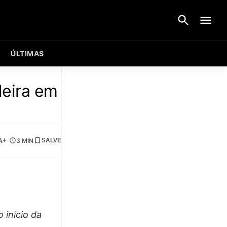
ÚLTIMAS
leira em
A+
3 MIN
SALVE
 início da