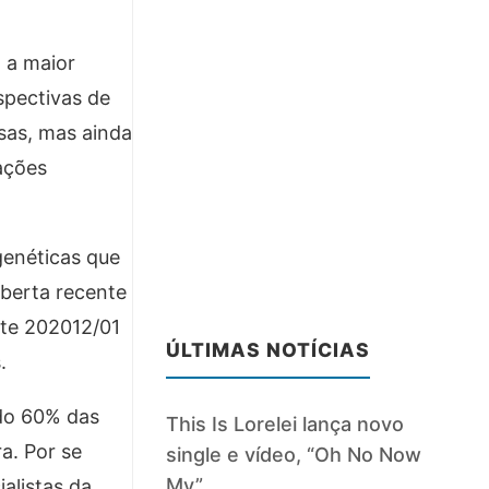
 a maior
spectivas de
sas, mas ainda
ações
genéticas que
berta recente
nte 202012/01
ÚLTIMAS NOTÍCIAS
.
ndo 60% das
This Is Lorelei lança novo
a. Por se
single e vídeo, “Oh No Now
My”
alistas da