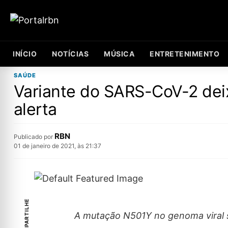
INÍCIO
NOTÍCIAS
MÚSICA
ENTRETENIMENTO
SAÚDE
Variante do SARS-CoV-2 deix
alerta
RBN
Publicado por
01 de janeiro de 2021, às 21:37
COMPARTILHE
A mutação N501Y no genoma viral se 