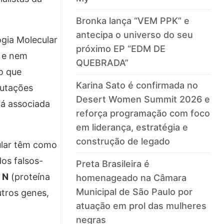
Bronka lança “VEM PPK” e
antecipa o universo do seu
ogia Molecular
próximo EP “EDM DE
o e nem
QUEBRADA”
o que
Karina Sato é confirmada no
mutações
Desert Women Summit 2026 e
stá associada
reforça programação com foco
em liderança, estratégia e
construção de legado
ular têm como
dos falsos-
Preta Brasileira é
s
N
(proteína
homenageado na Câmara
Municipal de São Paulo por
tros genes,
atuação em prol das mulheres
negras