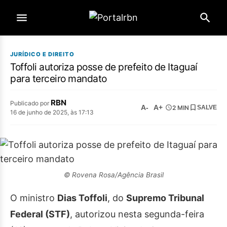
JURÍDICO E DIREITO
Toffoli autoriza posse de prefeito de Itaguaí
para terceiro mandato
RBN
Publicado por
A-
A+
2 MIN
SALVE
16 de junho de 2025, às 17:13
© Rovena Rosa/Agência Brasil
O ministro
Dias Toffoli
, do
Supremo Tribunal
Federal (STF)
, autorizou nesta segunda-feira