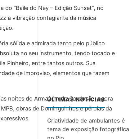
a do “Baile do Ney – Edição Sunset”, no
azz à vibração contagiante da música
ição.
ia sólida e admirada tanto pelo público
 absoluta no seu instrumento, tendo tocado e
la Pinheiro, entre tantos outros. Sua
berdade de improviso, elementos que fazem
 das noites do Armazém do Cardosão, agora
ÚLTIMAS NOTÍCIAS
a MPB, obras de Dominguinhos e pérolas da
xpressivos.
Criatividade de ambulantes é
tema de exposição fotográfica
no Rio