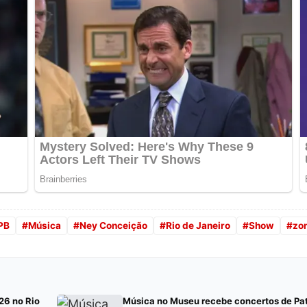
PB
#
Música
#
Ney Conceição
#
Rio de Janeiro
#
Show
#
zon
26 no Rio
Música no Museu recebe concertos de Patr