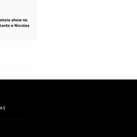
streia show no
Santo e Nicolas
IAS