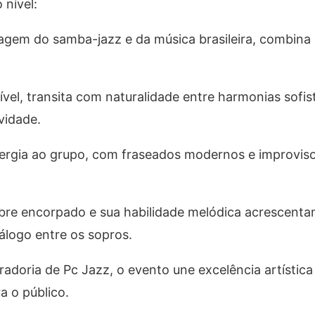
 nível:
nguagem do samba-jazz e da música brasileira, combina
sível, transita com naturalidade entre harmonias sof
vidade.
energia ao grupo, com fraseados modernos e improviso
bre encorpado e sua habilidade melódica acrescenta
álogo entre os sopros.
adoria de Pc Jazz, o evento une excelência artístic
a o público.