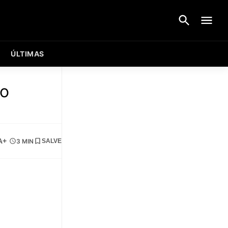
ÚLTIMAS
no
A+
3 MIN
SALVE