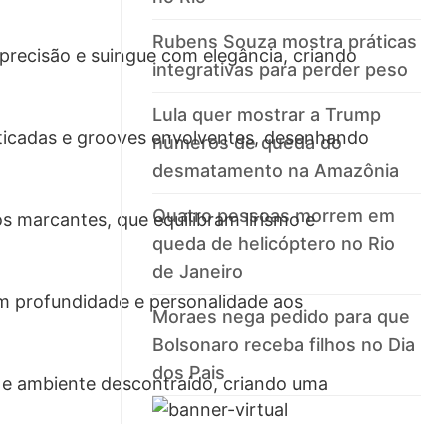
Rubens Souza mostra práticas
 precisão e suingue com elegância, criando
integrativas para perder peso
Lula quer mostrar a Trump
isticadas e grooves envolventes, desenhando
números de queda do
desmatamento na Amazônia
Quatro pessoas morrem em
s marcantes, que equilibram lirismo e
queda de helicóptero no Rio
de Janeiro
m profundidade e personalidade aos
Moraes nega pedido para que
Bolsonaro receba filhos no Dia
dos Pais
a e ambiente descontraído, criando uma