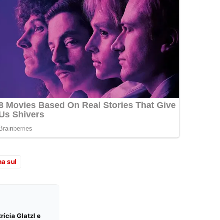
a sul
ícia Glatzl e