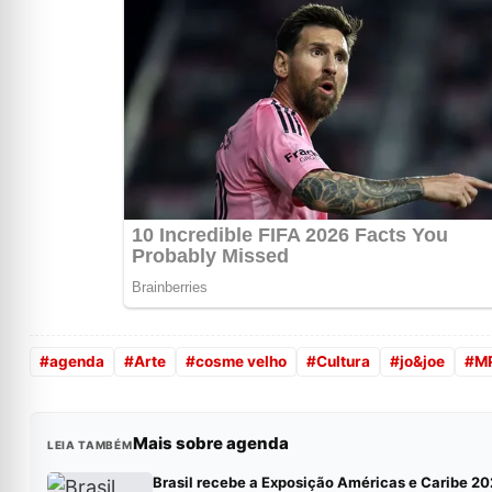
#
agenda
#
Arte
#
cosme velho
#
Cultura
#
jo&joe
#
M
Mais sobre agenda
LEIA TAMBÉM
Brasil recebe a Exposição Américas e Caribe 20