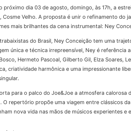
o próximo dia 03 de agosto, domingo, às 17h, a estrei
, Cosme Velho. A proposta é unir o refinamento do j
mes mais brilhantes da cena instrumental: Ney Conce
baixistas do Brasil, Ney Conceição tem uma trajetór
gem única e técnica irrepreensível, Ney é referência
sco, Hermeto Pascoal, Gilberto Gil, Elza Soares, Lei
ica, criatividade harmônica e uma impressionante li
ingular.
porta para o palco do Joe&Joe a atmosfera calorosa
a. O repertório propõe uma viagem entre clássicos d
nham nova vida nas mãos de músicos experientes e e