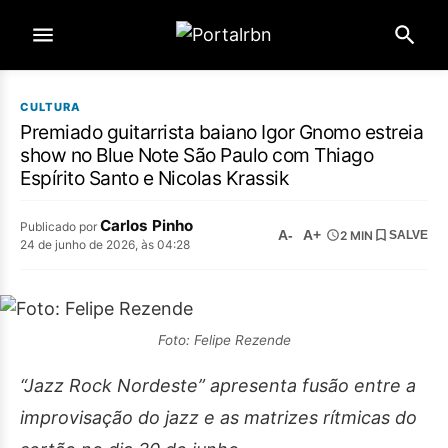
CULTURA
Premiado guitarrista baiano Igor Gnomo estreia
show no Blue Note São Paulo com Thiago
Espírito Santo e Nicolas Krassik
Carlos Pinho
Publicado por
A-
A+
2 MIN
SALVE
24 de junho de 2026, às 04:28
Foto: Felipe Rezende
“Jazz Rock Nordeste” apresenta fusão entre a
improvisação do jazz e as matrizes rítmicas do