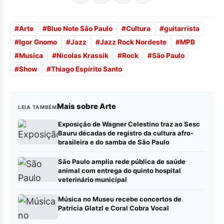
#
Arte
#
Blue Note São Paulo
#
Cultura
#
guitarrista
#
Igor Gnomo
#
Jazz
#
Jazz Rock Nordeste
#
MPB
#
Musica
#
Nicolas Krassik
#
Rock
#
São Paulo
#
Show
#
Thiago Espírito Santo
Mais sobre Arte
LEIA TAMBÉM
Exposição de Wagner Celestino traz ao Sesc
Bauru décadas de registro da cultura afro-
brasileira e do samba de São Paulo
São Paulo amplia rede pública de saúde
animal com entrega do quinto hospital
veterinário municipal
Música no Museu recebe concertos de
Patrícia Glatzl e Coral Cobra Vocal