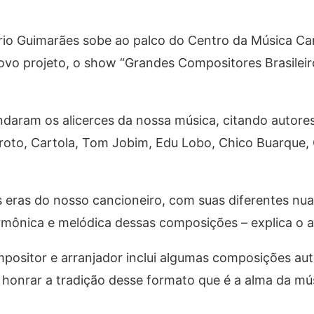
rio Guimarães sobe ao palco do Centro da Música Car
novo projeto, o show “Grandes Compositores Brasileiro
daram os alicerces da nossa música, citando autor
roto, Cartola, Tom Jobim, Edu Lobo, Chico Buarque,
s eras do nosso cancioneiro, com suas diferentes nu
armônica e melódica dessas composições – explica o a
positor e arranjador inclui algumas composições aut
honrar a tradição desse formato que é a alma da músi