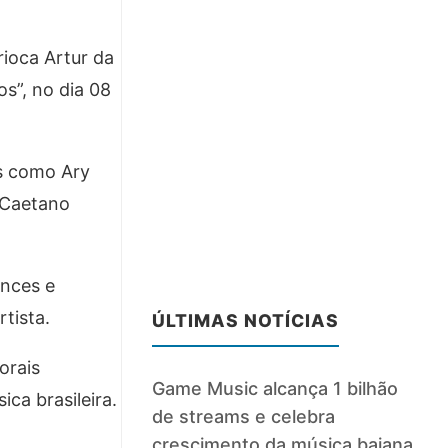
ioca Artur da
s”, no dia 08
es como Ary
 Caetano
ances e
rtista.
ÚLTIMAS NOTÍCIAS
orais
Game Music alcança 1 bilhão
ca brasileira.
de streams e celebra
crescimento da música baiana