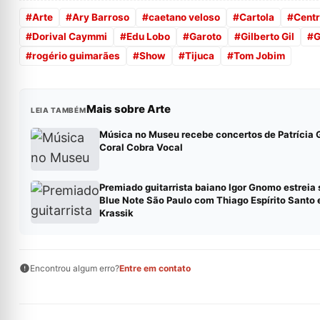
#
Arte
#
Ary Barroso
#
caetano veloso
#
Cartola
#
Centr
#
Dorival Caymmi
#
Edu Lobo
#
Garoto
#
Gilberto Gil
#
G
#
rogério guimarães
#
Show
#
Tijuca
#
Tom Jobim
Mais sobre Arte
LEIA TAMBÉM
Música no Museu recebe concertos de Patrícia G
Coral Cobra Vocal
Premiado guitarrista baiano Igor Gnomo estreia
Blue Note São Paulo com Thiago Espírito Santo 
Krassik
Encontrou algum erro?
Entre em contato