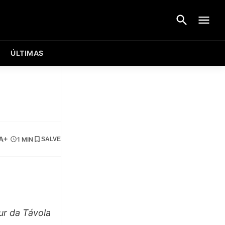
ÚLTIMAS
A+
1 MIN
SALVE
ur da Távola