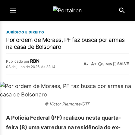
JURÍDICO E DIREITO
Por ordem de Moraes, PF faz busca por armas
na casa de Bolsonaro
RBN
Publicado por
A-
A+
3 MIN
SALVE
08 de julho de 2026, às 22:14
© Victor Piemonte/STF
A Polícia Federal (PF) realizou nesta quarta-
feira (8) uma varredura na residência do ex-