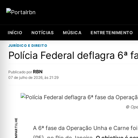
INÍCIO
NOTÍCIAS
MÚSICA
ENTRETENIMENTO
JURÍDICO E DIREITO
Polícia Federal deflagra 6ª 
RBN
Publicado por
07 de julho de 2026, às 21:29
© Ope
COMPARTILHE
A 6ª fase da Operação Unha e Carne foi 
(PF), no Rio de Janeiro.
O objetivo é co