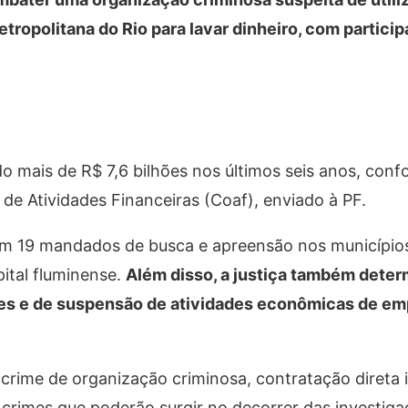
tropolitana do Rio para lavar dinheiro, com partici
 mais de R$ 7,6 bilhões nos últimos seis anos, conf
 de Atividades Financeiras (Coaf), enviado à PF.
em 19 mandados de busca e apreensão nos municípios
pital fluminense.
Além disso, a justiça também dete
res e de suspensão de atividades econômicas de e
rime de organização criminosa, contratação direta i
s crimes que poderão surgir no decorrer das investiga