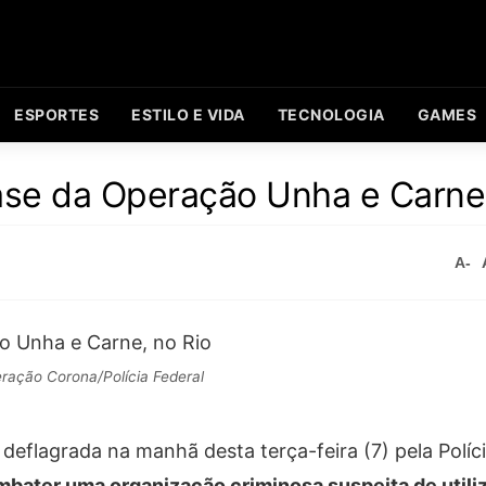
ESPORTES
ESTILO E VIDA
TECNOLOGIA
GAMES
fase da Operação Unha e Carne
A-
ração Corona/Polícia Federal
deflagrada na manhã desta terça-feira (7) pela Políci
mbater uma organização criminosa suspeita de utili