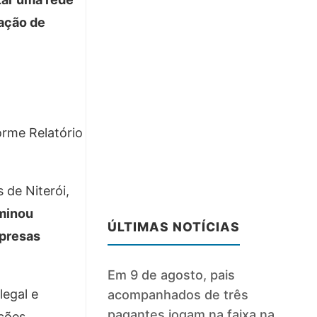
pação de
orme Relatório
 de Niterói,
rminou
ÚLTIMAS NOTÍCIAS
mpresas
Em 9 de agosto, pais
legal e
acompanhados de três
pagantes jogam na faixa na
ções.