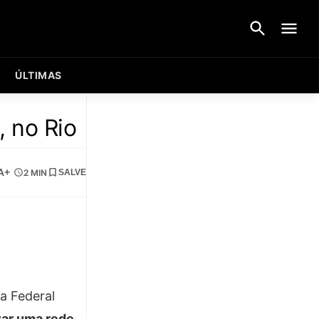
ÚLTIMAS
, no Rio
A+
2 MIN
SALVE
a Federal
zar uma rede