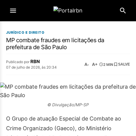
JURÍDICO E DIREITO
MP combate fraudes em licitações da
prefeitura de São Paulo
RBN
Publicado por
A-
A+
2 MIN
SALVE
07 de julho de 2026, às 20:34
© Divulgação/MP-SP
O Grupo de atuação Especial de Combate ao
Crime Organizado (Gaeco), do Ministério