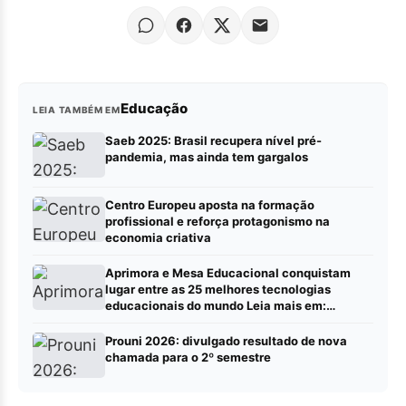
Educação
LEIA TAMBÉM EM
Saeb 2025: Brasil recupera nível pré-
pandemia, mas ainda tem gargalos
Centro Europeu aposta na formação
profissional e reforça protagonismo na
economia criativa
Aprimora e Mesa Educacional conquistam
lugar entre as 25 melhores tecnologias
educacionais do mundo Leia mais em:
https://portalrbn.com.br/collab/ (Publique sua
pauta – Portalrbn)
Prouni 2026: divulgado resultado de nova
chamada para o 2º semestre