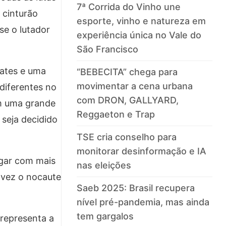
7ª Corrida do Vinho une
o cinturão
esporte, vinho e natureza em
se o lutador
experiência única no Vale do
São Francisco
pates e uma
“BEBECITA” chega para
movimentar a cena urbana
 diferentes no
com DRON, GALLYARD,
om uma grande
Reggaeton e Trap
 seja decidido
TSE cria conselho para
monitorar desinformação e IA
egar com mais
nas eleições
 vez o nocaute
Saeb 2025: Brasil recupera
nível pré-pandemia, mas ainda
tem gargalos
 representa a