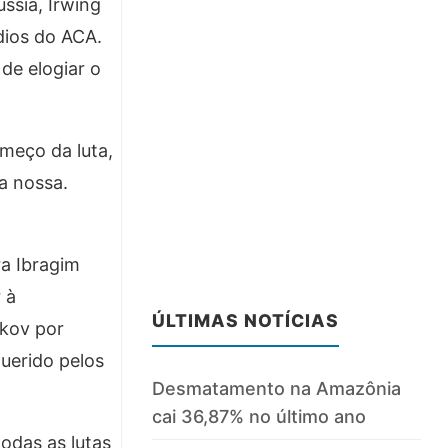
ssia, Irwing
ios do ACA.
de elogiar o
meço da luta,
a nossa.
a Ibragim
 à
ÚLTIMAS NOTÍCIAS
ekov por
uerido pelos
Desmatamento na Amazônia
cai 36,87% no último ano
odas as lutas