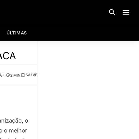
ÚLTIMAS
 ACA
A+
2 MIN
SALVE
anização, o
o o melhor