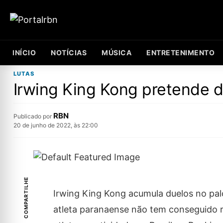
INÍCIO
NOTÍCIAS
MÚSICA
ENTRETENIMENTO
LUTAS
Irwing King Kong pretende d
RBN
Publicado por
20 de junho de 2022, às 22:00
COMPARTILHE
Irwing King Kong acumula duelos no pa
atleta paranaense não tem conseguido r