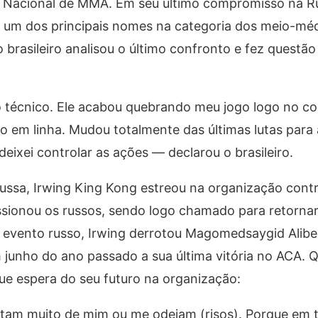
ng Nacional de MMA. Em seu último compromisso na Rú
um dos principais nomes na categoria dos meio-méd
brasileiro analisou o último confronto e fez questão 
o técnico. Ele acabou quebrando meu jogo logo no co
 em linha. Mudou totalmente das últimas lutas para 
ixei controlar as ações — declarou o brasileiro.
ssa, Irwing King Kong estreou na organização contr
sionou os russos, sendo logo chamado para retornar
 evento russo, Irwing derrotou Magomedsaygid Alib
 junho do ano passado a sua última vitória no ACA. Q
que espera do seu futuro na organização:
stam muito de mim ou me odeiam (risos). Porque em t