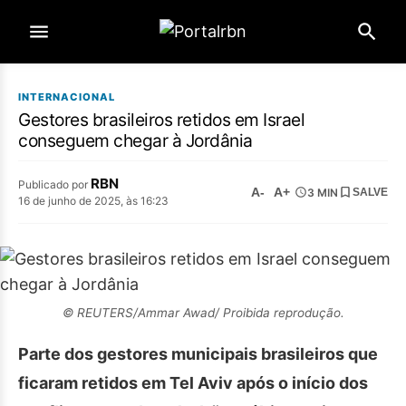
INTERNACIONAL
Gestores brasileiros retidos em Israel
conseguem chegar à Jordânia
RBN
Publicado por
A-
A+
3 MIN
SALVE
16 de junho de 2025, às 16:23
© REUTERS/Ammar Awad/ Proibida reprodução.
Parte dos gestores municipais brasileiros que
ficaram retidos em Tel Aviv após o início dos