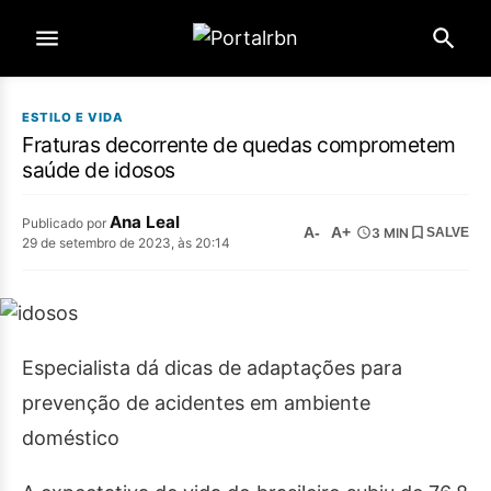
ESTILO E VIDA
Fraturas decorrente de quedas comprometem
saúde de idosos
Ana Leal
Publicado por
A-
A+
3 MIN
SALVE
29 de setembro de 2023, às 20:14
Especialista dá dicas de adaptações para
prevenção de acidentes em ambiente
doméstico