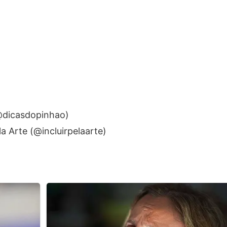
(@dicasdopinhao)
la Arte (@incluirpelaarte)