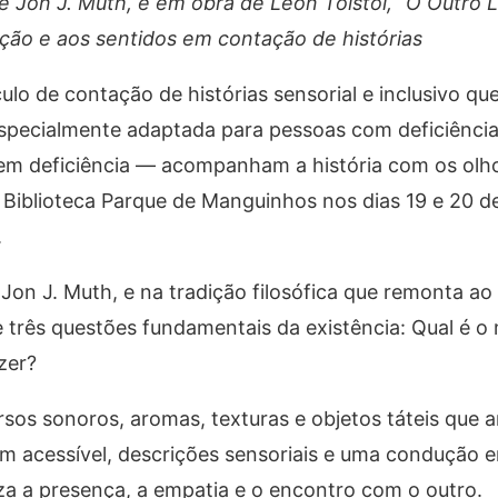
 de Jon J. Muth, e em obra de Leon Tolstói, “O Outro
ção e aos sentidos em contação de histórias
ulo de contação de histórias sensorial e inclusivo qu
Especialmente adaptada para pessoas com deficiência
sem deficiência — acompanham a história com os olh
 à Biblioteca Parque de Manguinhos nos dias 19 e 20 d
.
 Jon J. Muth, e na tradição filosófica que remonta a
e três questões fundamentais da existência: Qual é 
zer?
cursos sonoros, aromas, texturas e objetos táteis que
m acessível, descrições sensoriais e uma condução e
iza a presença, a empatia e o encontro com o outro.