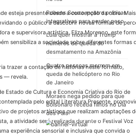
Rubens Souza mostra práticas
idade esteja presente desde a concepção da obra. Mai
integrativas para perder peso
vidando o público a descobrir novas formas de perc
ora e supervisora artística, Eliza Morenno, este for
Lula quer mostrar a Trump
m sensibiliza a sociedade sobre diferentes formas 
números de queda do
desmatamento na Amazônia
Quatro pessoas morrem em
ria trazer a contação de histórias neste formato,
queda de helicóptero no Rio
s — revela.
de Janeiro
de Estado de Cultura e Economia Criativa do Rio de
Moraes nega pedido para que
i contemplada pelo edital Literatura Presente, promov
Bolsonaro receba filhos no Dia
tivo de projetos artísticos que realizam adaptações d
dos Pais
ta, a atividade será realizada durante o Festival Voz
uma experiência sensorial e inclusiva que convida o