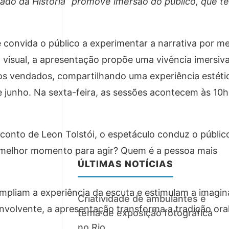
 Lado da História” promove imersão do público, que t
e convida o público a experimentar a narrativa por m
 visual, a apresentação propõe uma vivência imersiv
os vendados, compartilhando uma experiência estéti
e junho. Na sexta-feira, as sessões acontecem às 10h,
o conto de Leon Tolstói, o espetáculo conduz o públic
o melhor momento para agir? Quem é a pessoa mais
ÚLTIMAS NOTÍCIAS
 ampliam a experiência da escuta e estimulam a imagi
Criatividade de ambulantes é
nvolvente, a apresentação transforma a tradição ora
tema de exposição fotográfica
no Rio