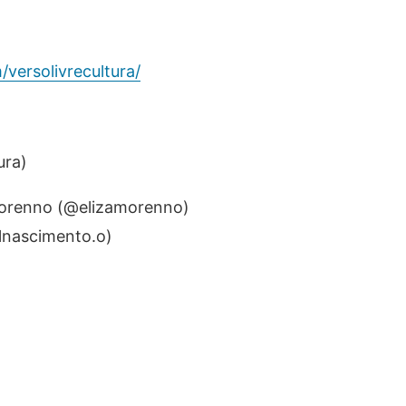
versolivrecultura/
ura)
 Morenno (@elizamorenno)
lnascimento.o)