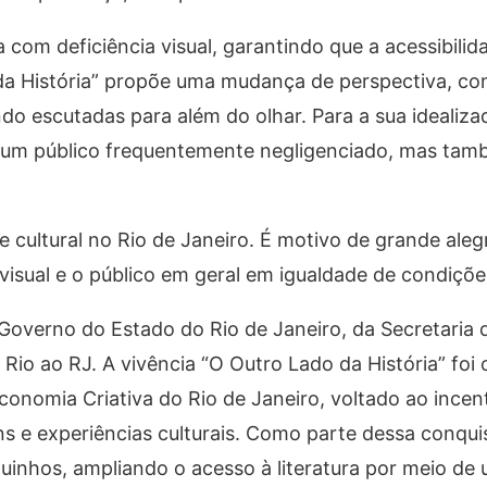
a com deficiência visual, garantindo que a acessibil
a História” propõe uma mudança de perspectiva, con
do escutadas para além do olhar. Para a sua idealizad
 um público frequentemente negligenciado, mas també
de cultural no Rio de Janeiro. É motivo de grande aleg
isual e o público em geral em igualdade de condiçõe
Governo do Estado do Rio de Janeiro, da Secretaria 
o Rio ao RJ. A vivência “O Outro Lado da História” fo
conomia Criativa do Rio de Janeiro, voltado ao incen
ens e experiências culturais. Como parte dessa conquis
uinhos, ampliando o acesso à literatura por meio de 