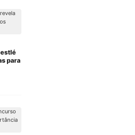
Nestlé
as para