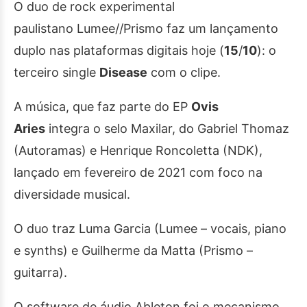
O duo de rock experimental
paulistano Lumee//Prismo faz um lançamento
duplo nas plataformas digitais hoje (
15
/
10
): o
terceiro single
Disease
com o clipe.
A música, que faz parte do EP
Ovis
Aries
integra o selo Maxilar, do Gabriel Thomaz
(Autoramas) e Henrique Roncoletta (NDK),
lançado em fevereiro de 2021 com foco na
diversidade musical.
O duo traz Luma Garcia (Lumee – vocais, piano
e synths) e Guilherme da Matta (Prismo –
guitarra).
O software de áudio Ableton foi o mecanismo