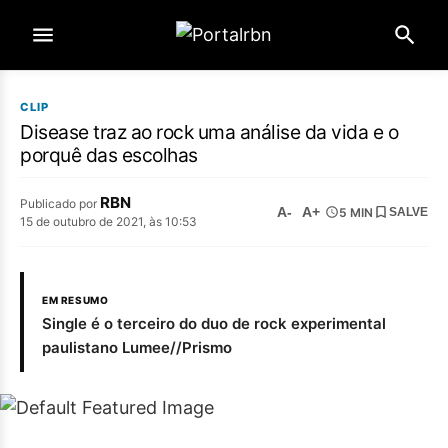
CLIP
Disease traz ao rock uma análise da vida e o
porquê das escolhas
RBN
Publicado por
A-
A+
5 MIN
SALVE
15 de outubro de 2021, às 10:53
EM RESUMO
Single é o terceiro do duo de rock experimental
paulistano Lumee//Prismo