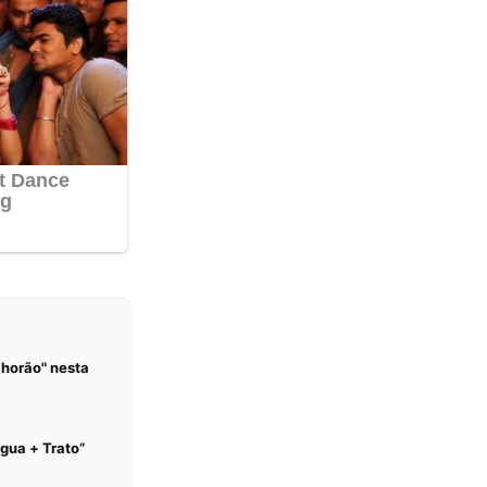
Chorão" nesta
Água + Trato”