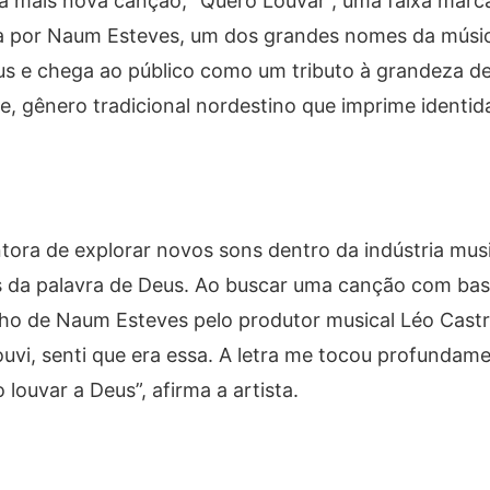
ua mais nova canção, “Quero Louvar”, uma faixa marc
ta por Naum Esteves, um dos grandes nomes da músic
us e chega ao público como um tributo à grandeza 
, gênero tradicional nordestino que imprime identida
ora de explorar novos sons dentro da indústria musi
os da palavra de Deus. Ao buscar uma canção com ba
balho de Naum Esteves pelo produtor musical Léo Castr
vi, senti que era essa. A letra me tocou profundame
louvar a Deus”, afirma a artista.