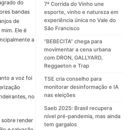
sagrado do
7ª Corrida do Vinho une
iores bandas
esporte, vinho e natureza em
experiência única no Vale do
anjos de
São Francisco
mim. Ele é
incipalmente a
“BEBECITA” chega para
movimentar a cena urbana
com DRON, GALLYARD,
Reggaeton e Trap
nto a voz foi
TSE cria conselho para
monitorar desinformação e IA
erização
nas eleições
andeirantes, no
Saeb 2025: Brasil recupera
nível pré-pandemia, mas ainda
a sobre render
tem gargalos
io e salvação.