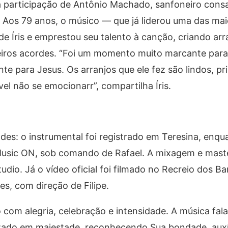
a participação de Antônio Machado, sanfoneiro con
 Aos 79 anos, o músico — que já liderou uma das ma
de Íris e emprestou seu talento à canção, criando arr
ros acordes. “Foi um momento muito marcante para 
te para Jesus. Os arranjos que ele fez são lindos, pr
el não se emocionarr”, compartilha Íris.
des: o instrumental foi registrado em Teresina, enqua
Music ON, sob comando de Rafael. A mixagem e mast
dio. Já o vídeo oficial foi filmado no Recreio dos B
es, com direção de Filipe.
com alegria, celebração e intensidade. A música fal
izado em majestade, reconhecendo Sua bondade, auxíl