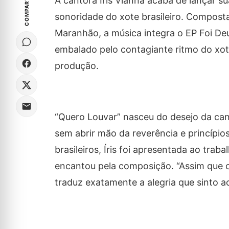
COMPARTILHE
A cantora Íris Vianna acaba de lançar s
sonoridade do xote brasileiro. Compos
Maranhão, a música integra o EP Foi De
embalado pelo contagiante ritmo do xote
produção.
“Quero Louvar” nasceu do desejo da cant
sem abrir mão da reverência e princípi
brasileiros, Íris foi apresentada ao tra
encantou pela composição. “Assim que ou
traduz exatamente a alegria que sinto ao 