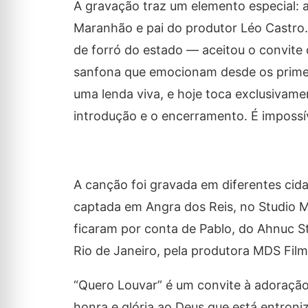
A gravação traz um elemento especial: 
Maranhão e pai do produtor Léo Castro.
de forró do estado — aceitou o convite 
sanfona que emocionam desde os primei
uma lenda viva, e hoje toca exclusivamen
introdução e o encerramento. É impossív
A canção foi gravada em diferentes cida
captada em Angra dos Reis, no Studio 
ficaram por conta de Pablo, do Ahnuc Stu
Rio de Janeiro, pela produtora MDS Film
“Quero Louvar” é um convite à adoração 
honra e glória ao Deus que está entron