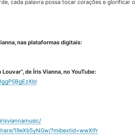
de, cada palavra possa tocar corações e glorificar 
ianna, nas plataformas digitais:
Louvar”, de Íris Vianna, no YouTube:
QIggPSBgEzXbl
risviannamusic/
share/19eXb5yNGw/?mibextid=wwXIfr