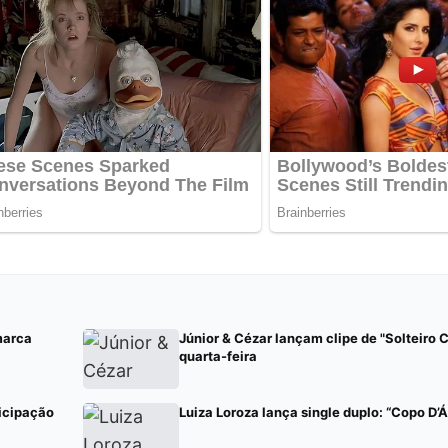
marca
Júnior & Cézar lançam clipe de "Solteiro 
quarta-feira
icipação
Luiza Loroza lança single duplo: “Copo D’