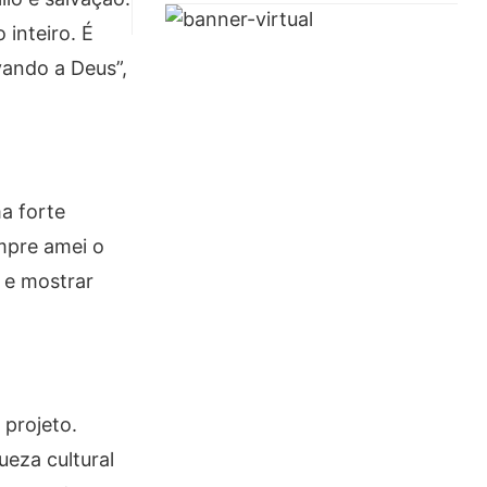
inteiro. É
vando a Deus”,
a forte
mpre amei o
 e mostrar
 projeto.
ueza cultural