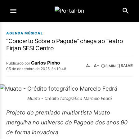
AGENDA MÚSICAL
“Concerto Sobre o Pagode” chega ao Teatro
Firjan SESI Centro
Carlos Pinho
Publicado por
A-
A+
3 MIN
SALVE
05 de dezembro de 2025, às 19:48
Muato - Crédito fotográfico Marcelo Fedrá
Projeto do premiado multiartista Muato
mergulha no universo do Pagode dos anos 90
de forma inovadora