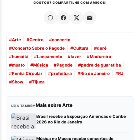
GOSTOU? COMPARTILHE COM AMIGOS!
#
Arte
#
Centro
#
concerto
#
Concerto Sobre o Pagode
#
Cultura
#
derê
#
humaitá
#
Lançamento
#
lazer
#
Madureira
#
muato
#
Música
#
Pagode
#
pedra de guaratiba
#
Penha Circular
#
prefeitura
#
Rio de Janeiro
#
RJ
#
Show
#
Tijuca
Mais sobre Arte
LEIA TAMBÉM
Brasil recebe a Exposição Américas e Caribe
2026 no Rio de Janeiro
Música no Museu recebe concertos de