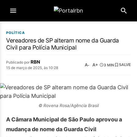
POLÍTICA
Vereadores de SP alteram nome da Guarda
Civil para Polícia Municipal
RBN
Publicado por
A-
A+
3 MIN
SALVE
15 de março de 2025, às 10:28
© Rovena Rosa/Agência Brasil
A Câmara Municipal de São Paulo aprovou a
mudança de nome da Guarda Civil