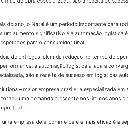
e mão de obra especializada, são a receita de suces
is do ano, o Natal é um período importante para tod
 um aumento significativo e a automação logística é,
 esperados para o consumidor final.
adeia de entregas, além da redução no tempo de ope
performance, a automação logística aliada a conver
ializada, são a receita de sucesso em logísticas au
olutions – maior empresa brasileira especializada e
e tornou uma demanda crescente nos últimos anos e 
importante.
ar uma empresa de e-commerce e a mais eficaz é a s