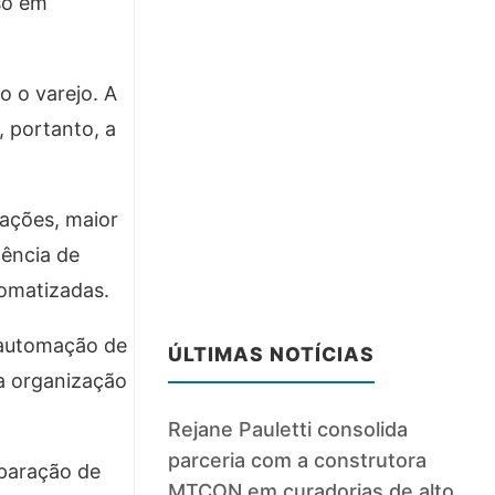
so em
o o varejo. A
 portanto, a
rações, maior
gência de
tomatizadas.
m automação de
ÚLTIMAS NOTÍCIAS
a organização
Rejane Pauletti consolida
parceria com a construtora
eparação de
MTCON em curadorias de alto