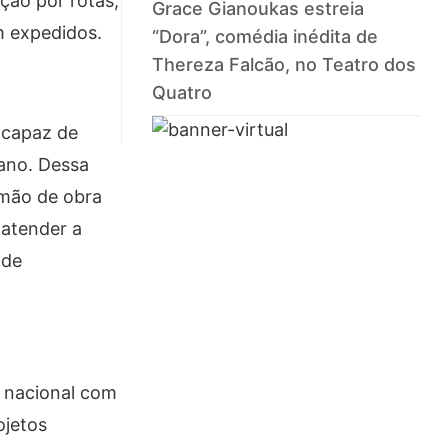
ção por rotas,
Grace Gianoukas estreia
m expedidos.
“Dora”, comédia inédita de
Thereza Falcão, no Teatro dos
Quatro
 capaz de
ano. Dessa
 mão de obra
 atender a
 de
 nacional com
ojetos