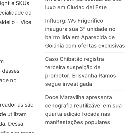
light e SKUs
luxo em Ciudad del Este
ecialidade da
Influorg: Ws Frigorífico
ldello – Vice
inaugura sua 3º unidade no
bairro ilda em Aparecida de
Goiânia com ofertas exclusivas
Caso Chibatão registra
om
terceira suspeição de
o desses
promotor; Erisvanha Ramos
dade no
segue investigada
Doce Maravilha apresenta
rcadorias são
cenografia reutilizável em sua
quarta edição focada nas
de utilizam
manifestações populares
da. Dessa