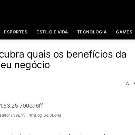
ESPORTES
ESTILO E VIDA
TECNOLOGIA
GAMES
ubra quais os benefícios da
seu negócio
A-
édito: INVENT Intralog Solutions