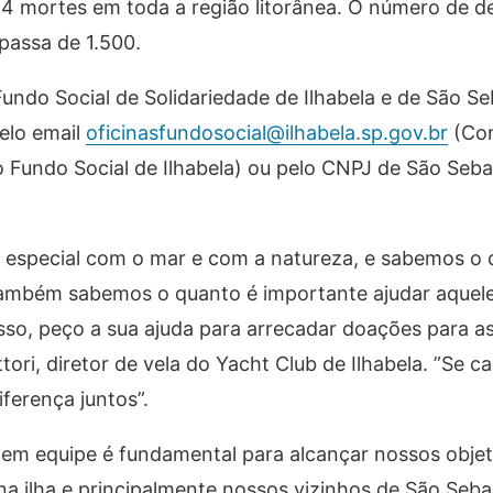
4 mortes em toda a região litorânea. O número de d
 passa de 1.500.
ndo Social de Solidariedade de Ilhabela e de São Se
pelo email
oficinasfundosocial@ilhabela.sp.gov.br
(Con
Fundo Social de Ilhabela) ou pelo CNPJ de São Seba
especial com o mar e com a natureza, e sabemos o 
 também sabemos o quanto é importante ajudar aquel
isso, peço a sua ajuda para arrecadar doações para as
ttori, diretor de vela do Yacht Club de Ilhabela. ”Se 
ferença juntos”.
 em equipe é fundamental para alcançar nossos obje
na ilha e principalmente nossos vizinhos de São Seba