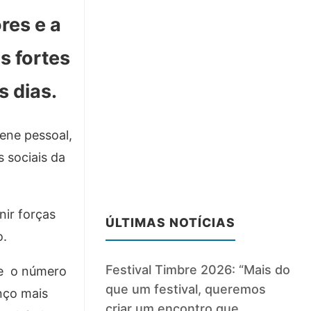
res e a
s fortes
s dias.
iene pessoal,
s sociais da
nir forças
ÚLTIMAS NOTÍCIAS
o.
Festival Timbre 2026: “Mais do
ue o número
que um festival, queremos
nço mais
criar um encontro que