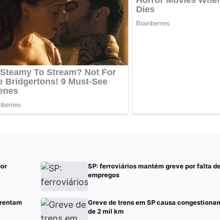
por
SP: ferroviários mantém greve por falta d
empregos
frentam
Greve de trens em SP causa congestiona
de 2 mil km