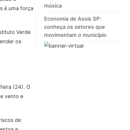
música
s é uma força
Economia de Assis SP:
conheça os setores que
stituto Verde
movimentam o município
tender os
feira (24). O
de vento e
riscos de
entos e