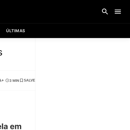
ÚLTIMAS
s
A+
3 MIN
SALVE
ela em