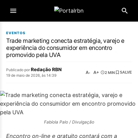
EVENTOS
Trade marketing conecta estratégia, varejo e
experiência do consumidor em encontro
promovido pela UVA
Redação RBN
Publicado por
A-
A+
2 MIN
SALVE
19 de maio de 2026, às 14:39
Fabíola Palo / Divulgação
Encontro on-line e gratuito contará com a