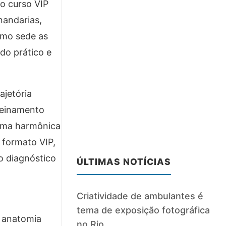
o curso VIP
nandarias,
omo sede as
do prático e
ajetória
treinamento
orma harmônica
o formato VIP,
o diagnóstico
ÚLTIMAS NOTÍCIAS
Criatividade de ambulantes é
tema de exposição fotográfica
e anatomia
no Rio