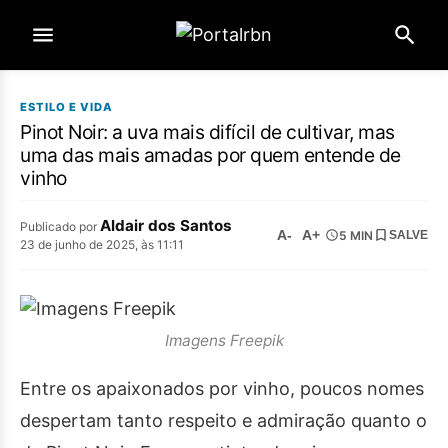
ESTILO E VIDA
Pinot Noir: a uva mais difícil de cultivar, mas
uma das mais amadas por quem entende de
vinho
Aldair dos Santos
Publicado por
A-
A+
5 MIN
SALVE
23 de junho de 2025, às 11:11
Imagens Freepik
Entre os apaixonados por vinho, poucos nomes
despertam tanto respeito e admiração quanto o