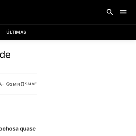
ÚLTIMAS
 de
A+
2 MIN
SALVE
rochosa quase