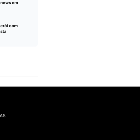
e news em
terói com
ista
IAS