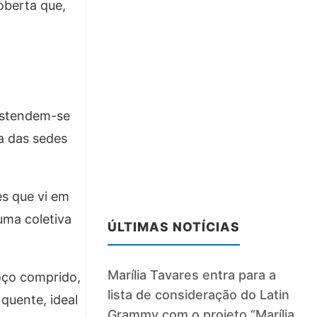
berta que,
estendem-se
ma das sedes
es que vi em
uma coletiva
ÚLTIMAS NOTÍCIAS
Marília Tavares entra para a
oço comprido,
lista de consideração do Latin
quente, ideal
Grammy com o projeto “Marília