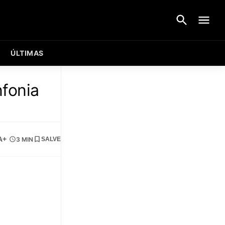
ÚLTIMAS
nfonia
A+
3 MIN
SALVE