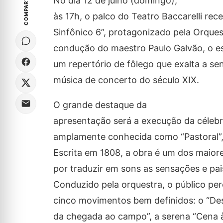
COMPARTILHE
No dia 12 de julho (domingo),
às 17h, o palco do Teatro Baccarelli r
Sinfônico 6”, protagonizado pela Orquest
condução do maestro Paulo Galvão, o e
um repertório de fôlego que exalta a sen
música de concerto do século XIX.
O grande destaque da
apresentação será a execução da célebre
amplamente conhecida como “Pastoral”
Escrita em 1808, a obra é um dos maiore
por traduzir em sons as sensações e pa
Conduzido pela orquestra, o público per
cinco movimentos bem definidos: o “Des
da chegada ao campo”, a serena “Cena à