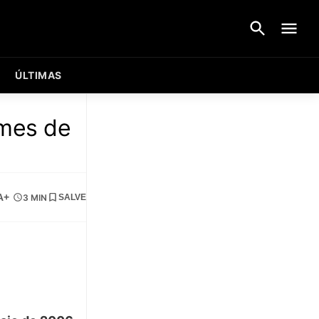
ÚLTIMAS
imes de
A+
3 MIN
SALVE