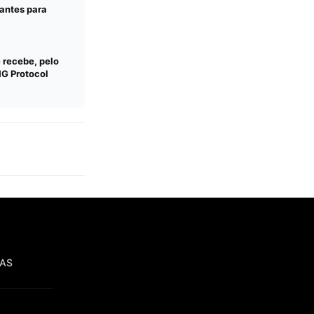
rantes para
 recebe, pelo
HG Protocol
IAS