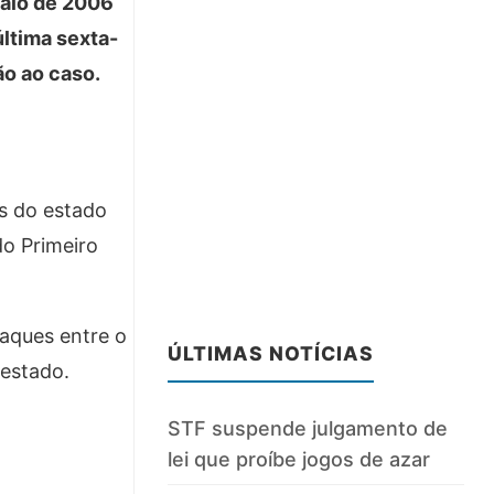
aio de 2006
ltima sexta-
ão ao caso.
s do estado
do Primeiro
taques entre o
ÚLTIMAS NOTÍCIAS
 estado.
STF suspende julgamento de
lei que proíbe jogos de azar