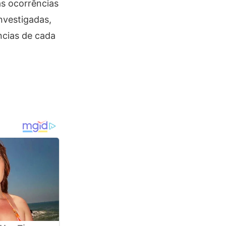
as ocorrências
nvestigadas,
ncias de cada