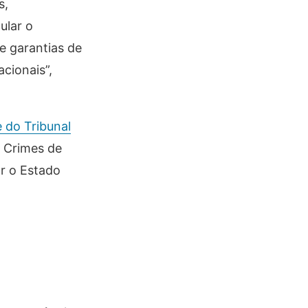
s,
ular o
e garantias de
acionais”,
 do Tribunal
s Crimes de
ar o Estado