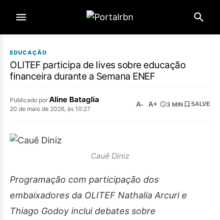
EDUCAÇÃO
OLITEF participa de lives sobre educação
financeira durante a Semana ENEF
Aline Bataglia
Publicado por
A-
A+
3 MIN
SALVE
20 de maio de 2026, às 10:27
Cauê Diniz
Programação com participação dos
embaixadores da OLITEF Nathalia Arcuri e
Thiago Godoy inclui debates sobre