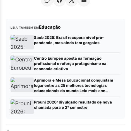
Educação
LEIA TAMBÉM EM
Saeb 2025: Brasil recupera nível pré-
pandemia, mas ainda tem gargalos
Centro Europeu aposta na formação
profissional e reforça protagonismo na
economia criativa
Aprimora e Mesa Educacional conquistam
lugar entre as 25 melhores tecnologias
educacionais do mundo Leia mais em:
https://portalrbn.com.br/collab/ (Publique sua
pauta – Portalrbn)
Prouni 2026: divulgado resultado de nova
chamada para o 2º semestre