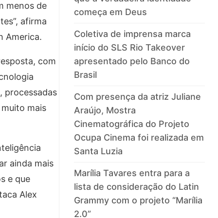
em menos de
começa em Deus
tes”, afirma
Coletiva de imprensa marca
h America.
início do SLS Rio Takeover
resposta, com
apresentado pelo Banco do
Brasil
cnologia
e, processadas
Com presença da atriz Juliane
 muito mais
Araújo, Mostra
Cinematográfica do Projeto
Ocupa Cinema foi realizada em
teligência
Santa Luzia
ar ainda mais
Marília Tavares entra para a
s e que
lista de consideração do Latin
taca Alex
Grammy com o projeto “Marília
2.0”