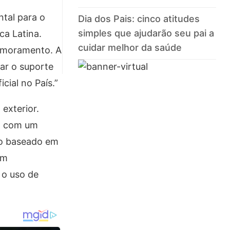
ntal para o
Dia dos Pais: cinco atitudes
simples que ajudarão seu pai a
ca Latina.
cuidar melhor da saúde
rimoramento. A
zar o suporte
cial no País.”
 exterior.
da com um
no baseado em
em
 o uso de