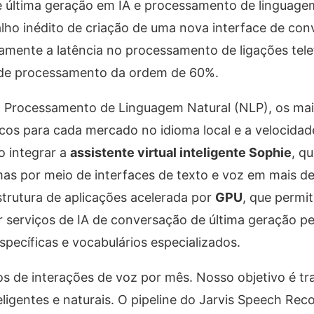
e última geração em IA e processamento de linguagem
alho inédito de criação de uma nova interface de co
amente a latência no processamento de ligações tele
 de processamento da ordem de 60%.
o Processamento de Linguagem Natural (NLP), os mai
icos para cada mercado no idioma local e a velocidad
o integrar a
assistente virtual inteligente Sophie
, q
mas por meio de interfaces de texto e voz em mais de
strutura de aplicações acelerada por
GPU
, que permi
r serviços de IA de conversação de última geração p
específicas e vocabulários especializados.
os de interações de voz por mês. Nosso objetivo é t
ligentes e naturais. O pipeline do Jarvis Speech Rec