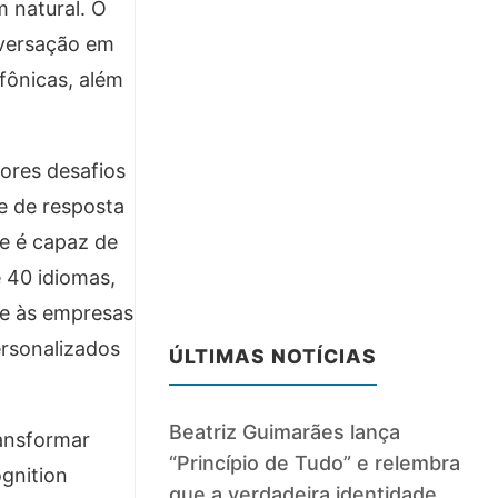
 natural. O
nversação em
fônicas, além
ores desafios
e de resposta
ue é capaz de
 40 idiomas,
te às empresas
ersonalizados
ÚLTIMAS NOTÍCIAS
Beatriz Guimarães lança
ransformar
“Princípio de Tudo” e relembra
ognition
que a verdadeira identidade