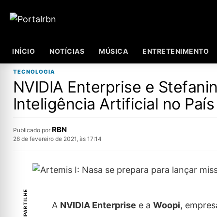
INÍCIO
NOTÍCIAS
MÚSICA
ENTRETENIMENTO
TECNOLOGIA
NVIDIA Enterprise e Stefani
Inteligência Artificial no País
RBN
Publicado por
26 de fevereiro de 2021, às 17:14
COMPARTILHE
A
NVIDIA Enterprise
e a
Woopi
, empre