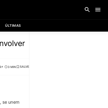
ÚLTIMAS
nvolver
A+
3 MIN
SALVE
l, se unem