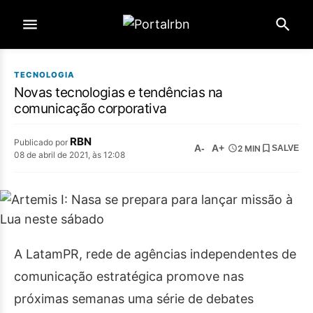
TECNOLOGIA
Novas tecnologias e tendências na
comunicação corporativa
RBN
Publicado por
A-
A+
2 MIN
SALVE
08 de abril de 2021, às 12:08
A LatamPR, rede de agências independentes de
comunicação estratégica promove nas
próximas semanas uma série de debates