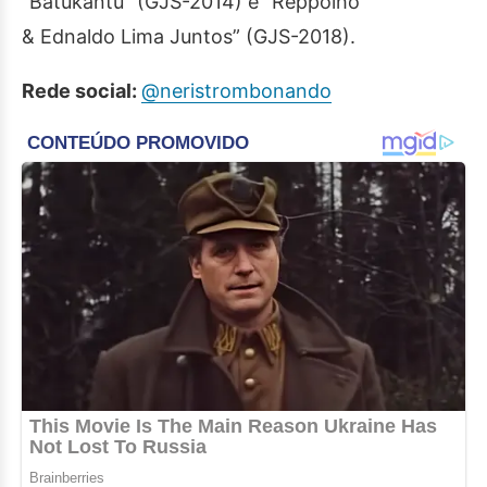
“Batukantu” (GJS-2014) e “Reppolho
& Ednaldo Lima Juntos” (GJS-2018).
Rede social:
@neristrombonando