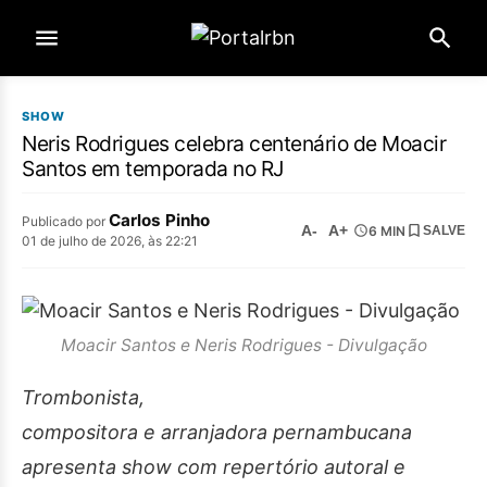
SHOW
Neris Rodrigues celebra centenário de Moacir
Santos em temporada no RJ
Carlos Pinho
Publicado por
A-
A+
6 MIN
SALVE
01 de julho de 2026, às 22:21
Moacir Santos e Neris Rodrigues - Divulgação
Trombonista,
compositora e arranjadora pernambucana
apresenta show com repertório autoral e