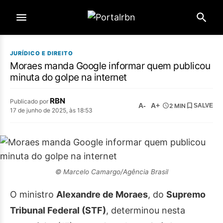
JURÍDICO E DIREITO
Moraes manda Google informar quem publicou
minuta do golpe na internet
RBN
Publicado por
A-
A+
2 MIN
SALVE
17 de junho de 2025, às 18:53
© Marcelo Camargo/Agência Brasil
O ministro
Alexandre de Moraes
, do
Supremo
Tribunal Federal (STF)
, determinou nesta