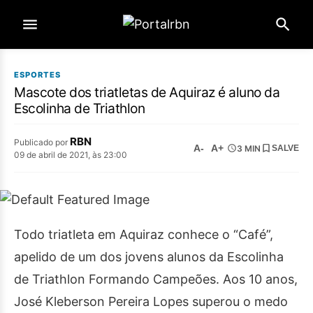
ESPORTES
Mascote dos triatletas de Aquiraz é aluno da
Escolinha de Triathlon
RBN
Publicado por
A-
A+
3 MIN
SALVE
09 de abril de 2021, às 23:00
Todo triatleta em Aquiraz conhece o “Café”,
apelido de um dos jovens alunos da Escolinha
de Triathlon Formando Campeões. Aos 10 anos,
José Kleberson Pereira Lopes superou o medo