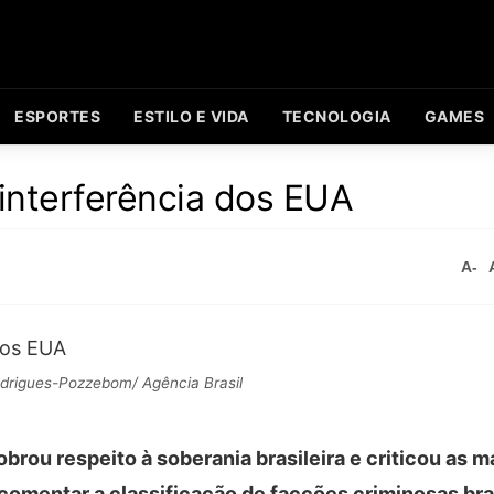
ESPORTES
ESTILO E VIDA
TECNOLOGIA
GAMES
a interferência dos EUA
A-
drigues-Pozzebom/ Agência Brasil
cobrou respeito à soberania brasileira e criticou as 
comentar a classificação de facções criminosas bra