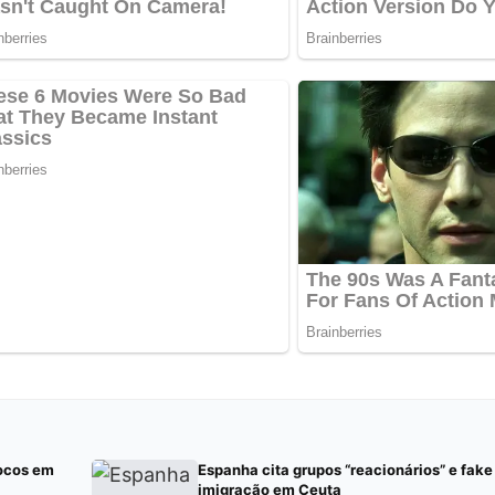
rocos em
Espanha cita grupos “reacionários” e fak
imigração em Ceuta