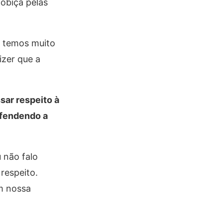
cobiça pelas
a temos muito
izer que a
sar respeito à
efendendo a
 não falo
respeito.
om nossa