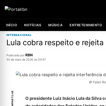
INÍCIO
NOTÍCIAS
MÚSICA
ENTRETENIMENTO
INTERNACIONAL
Lula cobra respeito e rejeit
RBN
Publicado por
30 de maio de 2026, às 05:47
© Fabio Ro
COMPARTILHE
O presidente Luiz Inácio Lula da Silva 
de autoridades dos Estados Unidos, ao 