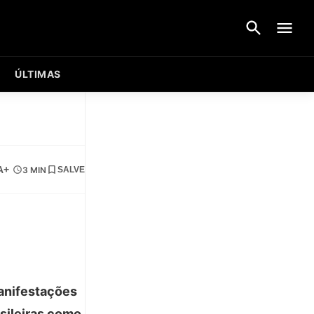
ÚLTIMAS
A+
3 MIN
SALVE
manifestações
sileiras como