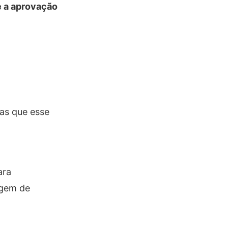
e a aprovação
as que esse
ara
agem de