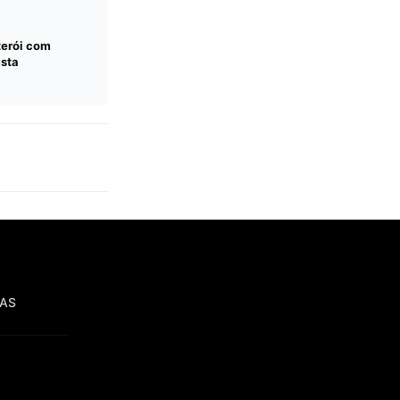
terói com
ista
IAS