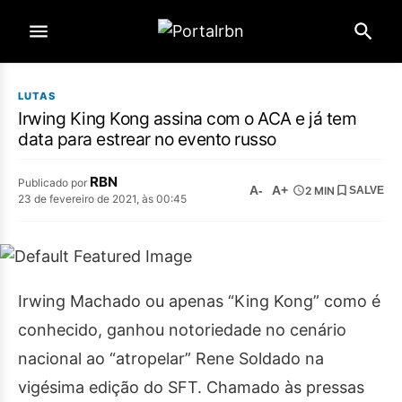
LUTAS
Irwing King Kong assina com o ACA e já tem
data para estrear no evento russo
RBN
Publicado por
A-
A+
2 MIN
SALVE
23 de fevereiro de 2021, às 00:45
Irwing Machado ou apenas “King Kong” como é
conhecido, ganhou notoriedade no cenário
nacional ao “atropelar” Rene Soldado na
vigésima edição do SFT. Chamado às pressas