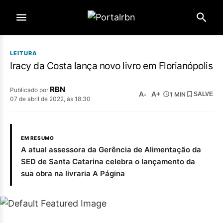
LEITURA
Iracy da Costa lança novo livro em Florianópolis
RBN
Publicado por
A-
A+
1 MIN
SALVE
07 de abril de 2022, às 18:30
EM RESUMO
A atual assessora da Gerência de Alimentação da
SED de Santa Catarina celebra o lançamento da
sua obra na livraria A Página