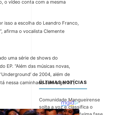
ro, o vídeo conta com a mesma
or isso a escolha do Leandro Franco,
, afirma o vocalista Clemente
nado uma série de shows do
 do EP. “Além das músicas novas,
‘Underground’ de 2004, além de
ÚLTIMAS NOTÍCIAS
stá nessa caminhada com a gente”,
Comunidade Mangueirense
solta a voz e classifica o
samba 3 para a próxima fase