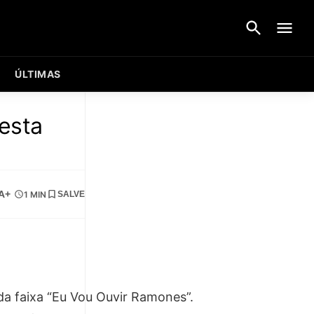
ÚLTIMAS
esta
A+
1 MIN
SALVE
 da faixa “Eu Vou Ouvir Ramones”.