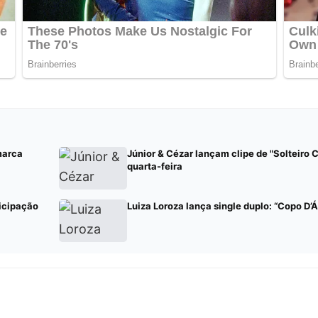
marca
Júnior & Cézar lançam clipe de "Solteiro 
quarta-feira
icipação
Luiza Loroza lança single duplo: “Copo D’