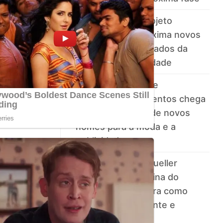
Jundiaí recebe projeto
nacional que aproxima novos
talentos dos mercados da
moda e da publicidade
Projeto nacional de
descoberta de talentos chega
a Jataí em busca de novos
nomes para a moda e a
publicidade
Ex-BBB Jéssica Mueller
transforma disciplina do
esporte em carreira como
personal, palestrante e
empreendedora