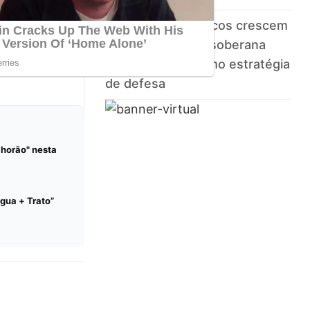
Ataques cibernéticos crescem
44% no Brasil; IA soberana
ganha espaço como estratégia
de defesa
Chorão" nesta
Água + Trato”