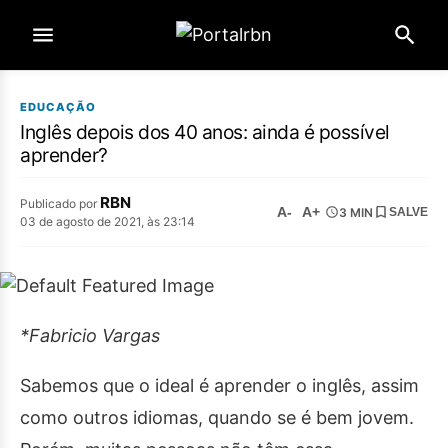
EDUCAÇÃO
Inglês depois dos 40 anos: ainda é possível
aprender?
RBN
Publicado por
A-
A+
3 MIN
SALVE
03 de agosto de 2021, às 23:14
*Fabricio Vargas
Sabemos que o ideal é aprender o inglês, assim
como outros idiomas, quando se é bem jovem.