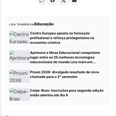
Educação
LEIA TAMBÉM EM
Centro Europeu aposta na formação
profissional e reforça protagonismo na
economia criativa
Aprimora e Mesa Educacional conquistam
lugar entre as 25 melhores tecnologias
educacionais do mundo Leia mais em:
https://portalrbn.com.br/collab/ (Publique sua
pauta – Portalrbn)
Prouni 2026: divulgado resultado de nova
chamada para o 2º semestre
Celpe-Bras: inscrições para segunda edição
estão abertas até dia 6