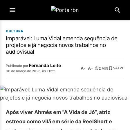
CULTURA
Imparável: Luma Vidal emenda sequência de
projetos e já negocia novos trabalhos no
audiovisual
Fernanda Leite
Publicado por
A-
A+
2 MIN
SALVE
06 de março de 2026, às 11:22
Após viver Ahmés em “A Vida de Jó”, atriz
estreou como vilã em série da ReelShort e