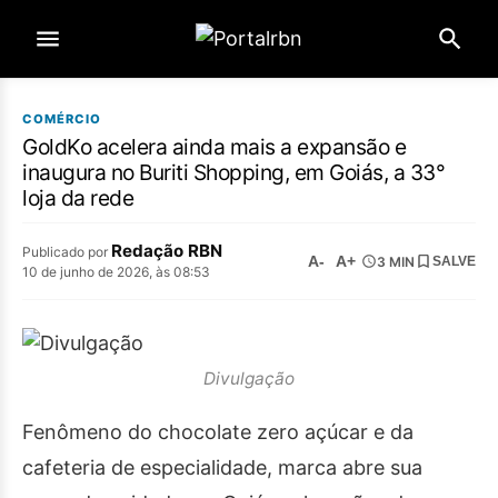
COMÉRCIO
GoldKo acelera ainda mais a expansão e
inaugura no Buriti Shopping, em Goiás, a 33°
loja da rede
Redação RBN
Publicado por
A-
A+
3 MIN
SALVE
10 de junho de 2026, às 08:53
Divulgação
Fenômeno do chocolate zero açúcar e da
cafeteria de especialidade, marca abre sua