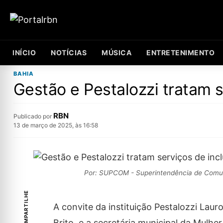
INÍCIO
NOTÍCIAS
MÚSICA
ENTRETENIMENTO
BAHIA
Gestão e Pestalozzi tratam 
RBN
Publicado por
13 de março de 2025, às 16:58
Por: SUPCOM - Superintendência de Comun
COMPARTILHE
A convite da instituição Pestalozzi Laur
Brito, e a secretária municipal da Mulhe