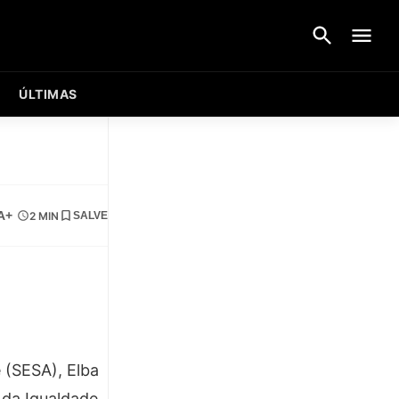
ÚLTIMAS
A+
2 MIN
SALVE
e (SESA), Elba
 da Igualdade