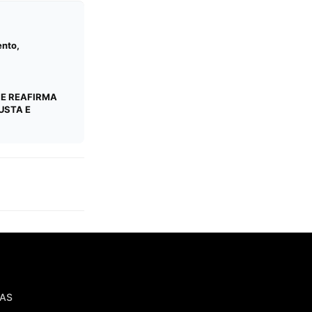
ento,
 E REAFIRMA
USTA E
IAS