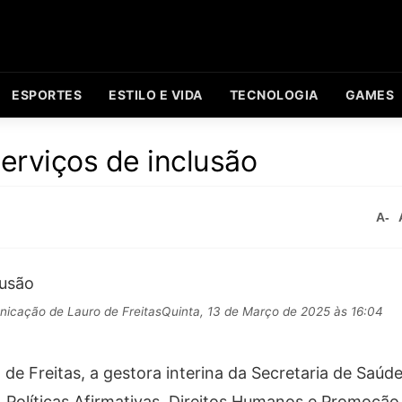
ESPORTES
ESTILO E VIDA
TECNOLOGIA
GAMES
serviços de inclusão
A-
icação de Lauro de FreitasQuinta, 13 de Março de 2025 às 16:04
o de Freitas, a gestora interina da Secretaria de Saúd
r, Políticas Afirmativas, Direitos Humanos e Promoção