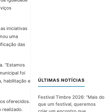
rviços
s iniciativas
ionou uma
ificação das
ta. “Estamos
unicipal foi
ÚLTIMAS NOTÍCIAS
 habilitação e
Festival Timbre 2026: “Mais do
ços oferecidos.
que um festival, queremos
 realizado.
criar um encontro que