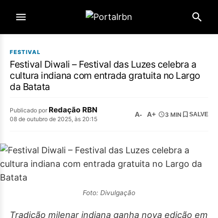
FESTIVAL
Festival Diwali – Festival das Luzes celebra a
cultura indiana com entrada gratuita no Largo
da Batata
Redação RBN
Publicado por
A-
A+
3 MIN
SALVE
08 de outubro de 2025, às 20:15
Foto: Divulgação
Tradição milenar indiana ganha nova edição em