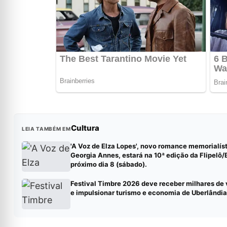
Cultura
LEIA TAMBÉM EM
'A Voz de Elza Lopes', novo romance memorialís
Georgia Annes, estará na 10ª edição da Flipelô/
próximo dia 8 (sábado).
Festival Timbre 2026 deve receber milhares de 
e impulsionar turismo e economia de Uberlândia