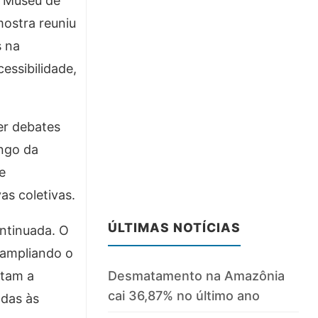
o Museu de
ostra reuniu
s na
essibilidade,
er debates
ongo da
e
s coletivas.
ÚLTIMAS NOTÍCIAS
ntinuada. O
, ampliando o
Desmatamento na Amazônia
ntam a
cai 36,87% no último ano
adas às