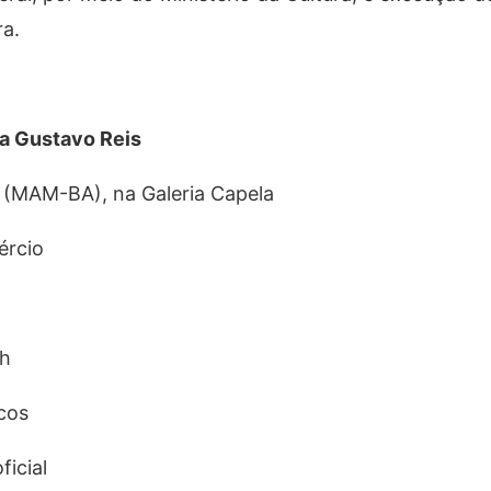
ra.
a Gustavo Reis
(MAM-BA), na Galeria Capela
ércio
8h
cos
icial