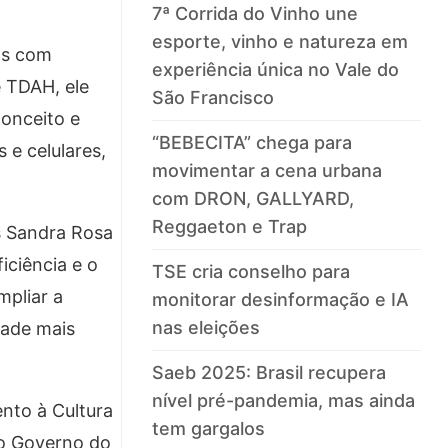
7ª Corrida do Vinho une
esporte, vinho e natureza em
as com
experiência única no Vale do
e TDAH, ele
São Francisco
conceito e
“BEBECITA” chega para
 e celulares,
movimentar a cena urbana
com DRON, GALLYARD,
Reggaeton e Trap
s Sandra Rosa
iciência e o
TSE cria conselho para
mpliar a
monitorar desinformação e IA
nas eleições
dade mais
Saeb 2025: Brasil recupera
nível pré-pandemia, mas ainda
ento à Cultura
tem gargalos
do Governo do