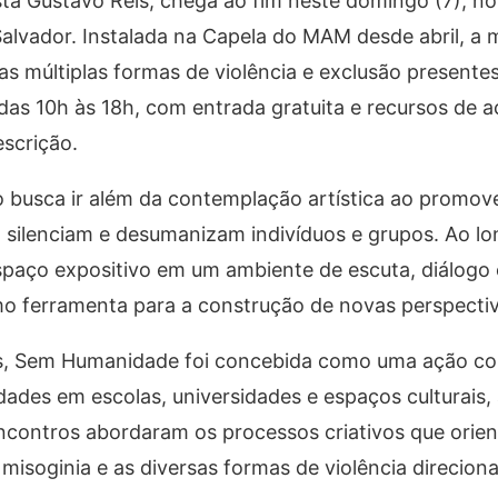
ta Gustavo Reis, chega ao fim neste domingo (7), n
vador. Instalada na Capela do MAM desde abril, a m
s múltiplas formas de violência e exclusão presente
das 10h às 18h, com entrada gratuita e recursos de ac
scrição.
o busca ir além da contemplação artística ao promov
, silenciam e desumanizam indivíduos e grupos. Ao l
espaço expositivo em um ambiente de escuta, diálogo 
 ferramenta para a construção de novas perspectiva
is, Sem Humanidade foi concebida como uma ação co
idades em escolas, universidades e espaços culturais
ncontros abordaram os processos criativos que orie
misoginia e as diversas formas de violência direcion