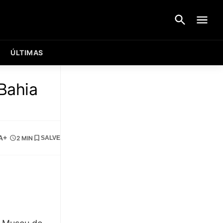
ÚLTIMAS
Bahia
A+
2 MIN
SALVE