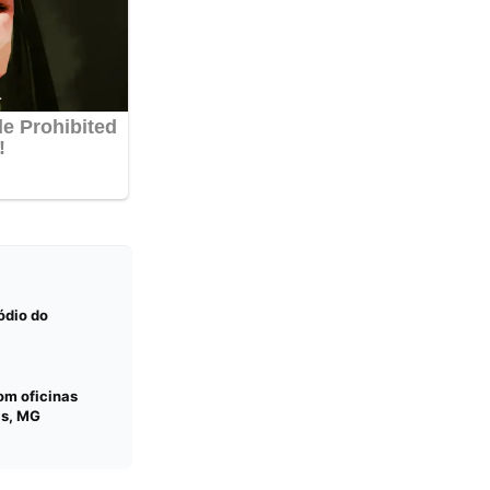
ódio do
com oficinas
as, MG