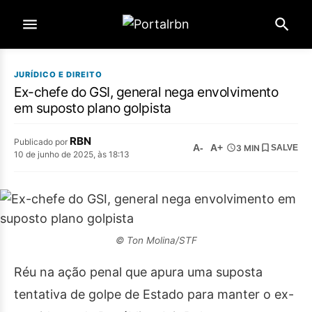
JURÍDICO E DIREITO
Ex-chefe do GSI, general nega envolvimento
em suposto plano golpista
RBN
Publicado por
A-
A+
3 MIN
SALVE
10 de junho de 2025, às 18:13
© Ton Molina/STF
Réu na ação penal que apura uma suposta
tentativa de golpe de Estado para manter o ex-