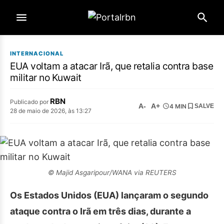
INTERNACIONAL
EUA voltam a atacar Irã, que retalia contra base
militar no Kuwait
RBN
Publicado por
A-
A+
4 MIN
SALVE
28 de maio de 2026, às 13:27
© Majid Asgaripour/WANA via REUTERS
Os Estados Unidos (EUA) lançaram o segundo
ataque contra o Irã em três dias, durante a