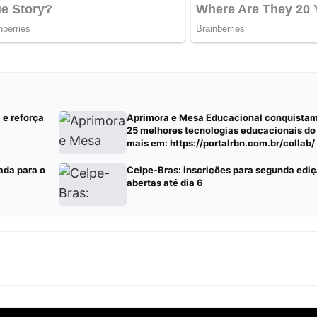
 e reforça
Aprimora e Mesa Educacional conquistam 
25 melhores tecnologias educacionais do
mais em: https://portalrbn.com.br/collab/
pauta – Portalrbn)
ada para o
Celpe-Bras: inscrições para segunda edi
abertas até dia 6