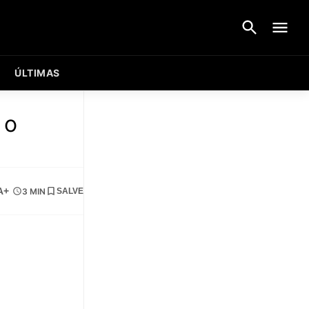
ÚLTIMAS
 o
A+
3 MIN
SALVE