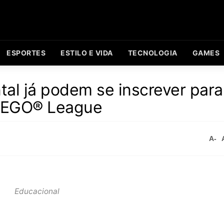
ESPORTES
ESTILO E VIDA
TECNOLOGIA
GAMES
al já podem se inscrever para
 LEGO® League
A-
Educacional