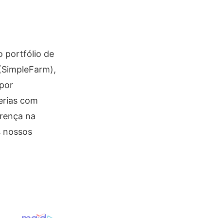
 portfólio de
 (SimpleFarm),
 por
erias com
erença na
s nossos