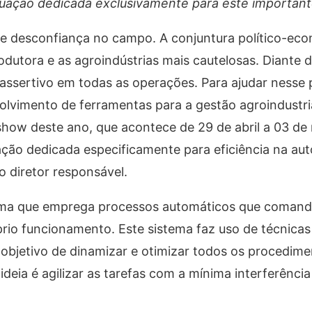
tuação dedicada exclusivamente para este importan
 desconfiança no campo. A conjuntura político-econ
produtora e as agroindústrias mais cautelosas. Diante 
assertivo em todas as operações. Para ajudar nesse 
lvimento de ferramentas para a gestão agroindustria
show deste ano, que acontece de 29 de abril a 03 de
uação dedicada especificamente para eficiência na a
 diretor responsável.
ema que emprega processos automáticos que coman
io funcionamento. Este sistema faz uso de técnicas
bjetivo de dinamizar e otimizar todos os procedime
ideia é agilizar as tarefas com a mínima interferênci