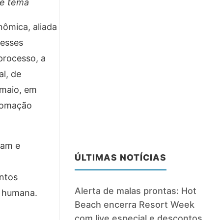
te tema
ômica, aliada
desses
processo, a
l, de
 maio, em
utomação
dam e
ÚLTIMAS NOTÍCIAS
ntos
Alerta de malas prontas: Hot
a humana.
Beach encerra Resort Week
com live especial e descontos