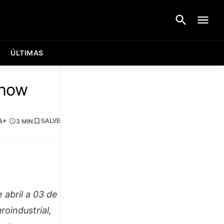
ÚLTIMAS
show
A+
3 MIN
SALVE
 abril a 03 de
oindustrial,